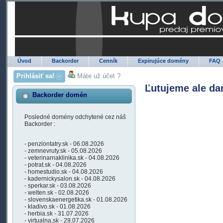
Úvod
Backorder
Cenník
Expirujúce domény
FAQ
Prihlásiť sa!
Máte už účet ?
Ľutujeme ale da
Backorder domén
Posledné domény odchytené cez náš
Backorder :
- penziontatry.sk - 06.08.2026
- zemnevruty.sk - 05.08.2026
- veterinarnaklinika.sk - 04.08.2026
- potrat.sk - 04.08.2026
- homestudio.sk - 04.08.2026
- kadernickysalon.sk - 04.08.2026
- sperkar.sk - 03.08.2026
- welten.sk - 02.08.2026
- slovenskaenergetika.sk - 01.08.2026
- kladivo.sk - 01.08.2026
- herbia.sk - 31.07.2026
- virtualna.sk - 29.07.2026