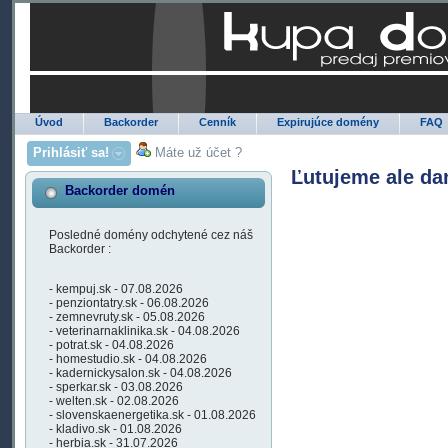
Úvod
Backorder
Cenník
Expirujúce domény
FAQ
Prihlásiť sa!
Máte už účet ?
Ľutujeme ale da
Backorder domén
Posledné domény odchytené cez náš
Backorder :
- kempuj.sk - 07.08.2026
- penziontatry.sk - 06.08.2026
- zemnevruty.sk - 05.08.2026
- veterinarnaklinika.sk - 04.08.2026
- potrat.sk - 04.08.2026
- homestudio.sk - 04.08.2026
- kadernickysalon.sk - 04.08.2026
- sperkar.sk - 03.08.2026
- welten.sk - 02.08.2026
- slovenskaenergetika.sk - 01.08.2026
- kladivo.sk - 01.08.2026
- herbia.sk - 31.07.2026