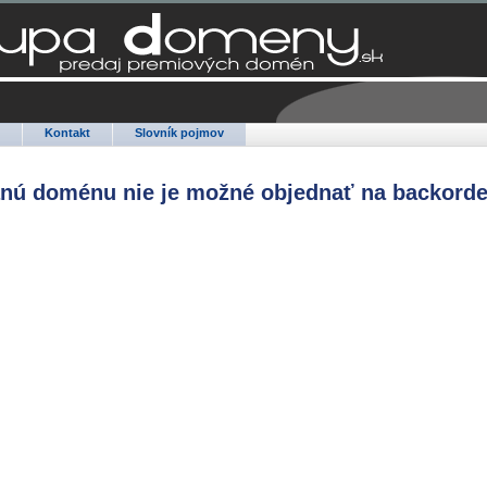
Q
Kontakt
Slovník pojmov
anú doménu nie je možné objednať na backorde