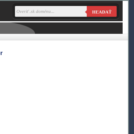
HĽADAŤ
r