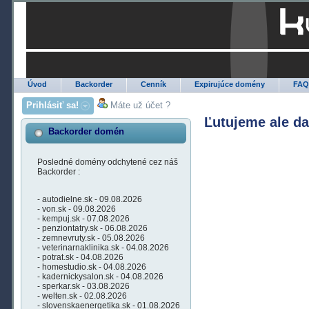
Úvod
Backorder
Cenník
Expirujúce domény
FA
Prihlásiť sa!
Máte už účet ?
Ľutujeme ale d
Backorder domén
Posledné domény odchytené cez náš
Backorder :
- autodielne.sk - 09.08.2026
- von.sk - 09.08.2026
- kempuj.sk - 07.08.2026
- penziontatry.sk - 06.08.2026
- zemnevruty.sk - 05.08.2026
- veterinarnaklinika.sk - 04.08.2026
- potrat.sk - 04.08.2026
- homestudio.sk - 04.08.2026
- kadernickysalon.sk - 04.08.2026
- sperkar.sk - 03.08.2026
- welten.sk - 02.08.2026
- slovenskaenergetika.sk - 01.08.2026