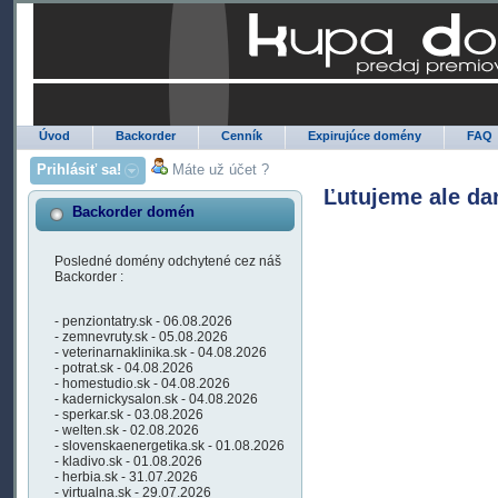
Úvod
Backorder
Cenník
Expirujúce domény
FAQ
Prihlásiť sa!
Máte už účet ?
Ľutujeme ale da
Backorder domén
Posledné domény odchytené cez náš
Backorder :
- penziontatry.sk - 06.08.2026
- zemnevruty.sk - 05.08.2026
- veterinarnaklinika.sk - 04.08.2026
- potrat.sk - 04.08.2026
- homestudio.sk - 04.08.2026
- kadernickysalon.sk - 04.08.2026
- sperkar.sk - 03.08.2026
- welten.sk - 02.08.2026
- slovenskaenergetika.sk - 01.08.2026
- kladivo.sk - 01.08.2026
- herbia.sk - 31.07.2026
- virtualna.sk - 29.07.2026