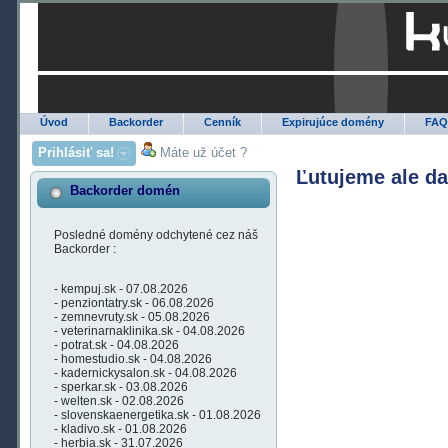
Úvod
Backorder
Cenník
Expirujúce domény
FA
Prihlásiť sa!
Máte už účet ?
Ľutujeme ale d
Backorder domén
Posledné domény odchytené cez náš
Backorder :
- kempuj.sk - 07.08.2026
- penziontatry.sk - 06.08.2026
- zemnevruty.sk - 05.08.2026
- veterinarnaklinika.sk - 04.08.2026
- potrat.sk - 04.08.2026
- homestudio.sk - 04.08.2026
- kadernickysalon.sk - 04.08.2026
- sperkar.sk - 03.08.2026
- welten.sk - 02.08.2026
- slovenskaenergetika.sk - 01.08.2026
- kladivo.sk - 01.08.2026
- herbia.sk - 31.07.2026