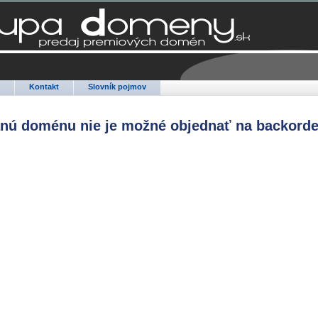
Q
Kontakt
Slovník pojmov
anú doménu nie je možné objednať na backorde