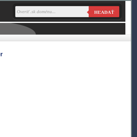
HĽADAŤ
r