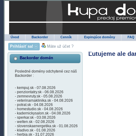
Úvod
Backorder
Cenník
Expirujúce domény
FAQ
Prihlásiť sa!
Máte už účet ?
Ľutujeme ale da
Backorder domén
Posledné domény odchytené cez náš
Backorder :
- kempuj.sk - 07.08.2026
- penziontatry.sk - 06.08.2026
- zemnevruty.sk - 05.08.2026
- veterinarnaklinika.sk - 04.08.2026
- potrat.sk - 04.08.2026
- homestudio.sk - 04.08.2026
- kadernickysalon.sk - 04.08.2026
- sperkar.sk - 03.08.2026
- welten.sk - 02.08.2026
- slovenskaenergetika.sk - 01.08.2026
- kladivo.sk - 01.08.2026
- herbia.sk - 31.07.2026