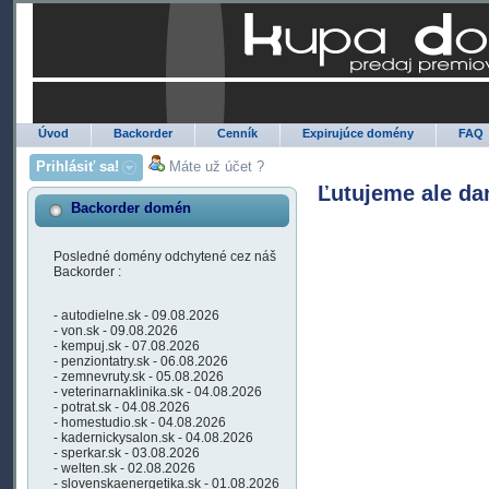
Úvod
Backorder
Cenník
Expirujúce domény
FAQ
Prihlásiť sa!
Máte už účet ?
Ľutujeme ale da
Backorder domén
Posledné domény odchytené cez náš
Backorder :
- autodielne.sk - 09.08.2026
- von.sk - 09.08.2026
- kempuj.sk - 07.08.2026
- penziontatry.sk - 06.08.2026
- zemnevruty.sk - 05.08.2026
- veterinarnaklinika.sk - 04.08.2026
- potrat.sk - 04.08.2026
- homestudio.sk - 04.08.2026
- kadernickysalon.sk - 04.08.2026
- sperkar.sk - 03.08.2026
- welten.sk - 02.08.2026
- slovenskaenergetika.sk - 01.08.2026