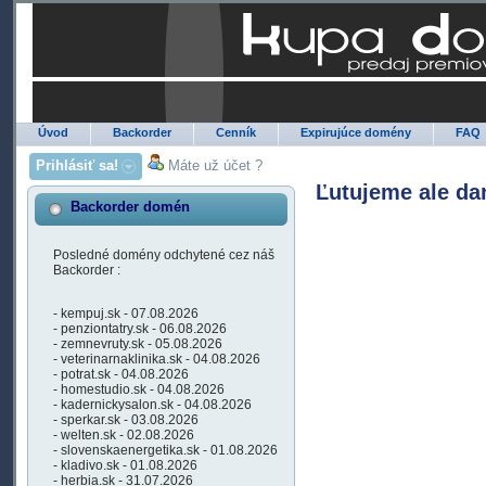
Úvod
Backorder
Cenník
Expirujúce domény
FAQ
Prihlásiť sa!
Máte už účet ?
Ľutujeme ale da
Backorder domén
Posledné domény odchytené cez náš
Backorder :
- kempuj.sk - 07.08.2026
- penziontatry.sk - 06.08.2026
- zemnevruty.sk - 05.08.2026
- veterinarnaklinika.sk - 04.08.2026
- potrat.sk - 04.08.2026
- homestudio.sk - 04.08.2026
- kadernickysalon.sk - 04.08.2026
- sperkar.sk - 03.08.2026
- welten.sk - 02.08.2026
- slovenskaenergetika.sk - 01.08.2026
- kladivo.sk - 01.08.2026
- herbia.sk - 31.07.2026