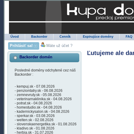
Úvod
Backorder
Cenník
Expirujúce domény
FAQ
Prihlásiť sa!
Máte už účet ?
Ľutujeme ale da
Backorder domén
Posledné domény odchytené cez náš
Backorder :
- kempuj.sk - 07.08.2026
- penziontatry.sk - 06.08.2026
- zemnevruty.sk - 05.08.2026
- veterinarnaklinika.sk - 04.08.2026
- potrat.sk - 04.08.2026
- homestudio.sk - 04.08.2026
- kadernickysalon.sk - 04.08.2026
- sperkar.sk - 03.08.2026
- welten.sk - 02.08.2026
- slovenskaenergetika.sk - 01.08.2026
- kladivo.sk - 01.08.2026
- herbia.sk - 31.07.2026