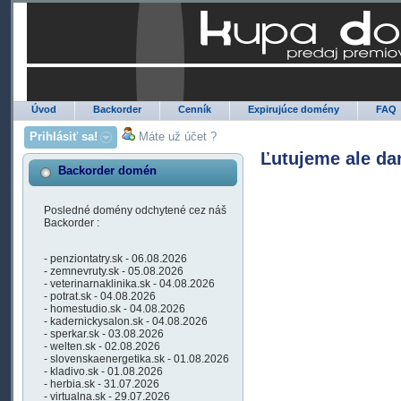
Úvod
Backorder
Cenník
Expirujúce domény
FAQ
Prihlásiť sa!
Máte už účet ?
Ľutujeme ale da
Backorder domén
Posledné domény odchytené cez náš
Backorder :
- penziontatry.sk - 06.08.2026
- zemnevruty.sk - 05.08.2026
- veterinarnaklinika.sk - 04.08.2026
- potrat.sk - 04.08.2026
- homestudio.sk - 04.08.2026
- kadernickysalon.sk - 04.08.2026
- sperkar.sk - 03.08.2026
- welten.sk - 02.08.2026
- slovenskaenergetika.sk - 01.08.2026
- kladivo.sk - 01.08.2026
- herbia.sk - 31.07.2026
- virtualna.sk - 29.07.2026