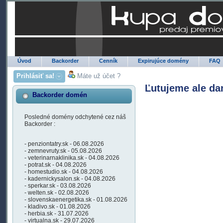
Úvod
Backorder
Cenník
Expirujúce domény
FAQ
Prihlásiť sa!
Máte už účet ?
Ľutujeme ale da
Backorder domén
Posledné domény odchytené cez náš
Backorder :
- penziontatry.sk - 06.08.2026
- zemnevruty.sk - 05.08.2026
- veterinarnaklinika.sk - 04.08.2026
- potrat.sk - 04.08.2026
- homestudio.sk - 04.08.2026
- kadernickysalon.sk - 04.08.2026
- sperkar.sk - 03.08.2026
- welten.sk - 02.08.2026
- slovenskaenergetika.sk - 01.08.2026
- kladivo.sk - 01.08.2026
- herbia.sk - 31.07.2026
- virtualna.sk - 29.07.2026