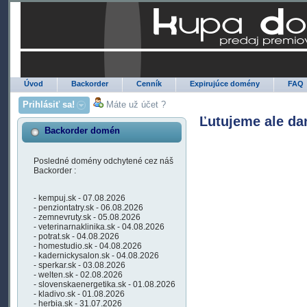
Úvod
Backorder
Cenník
Expirujúce domény
FAQ
Prihlásiť sa!
Máte už účet ?
Ľutujeme ale da
Backorder domén
Posledné domény odchytené cez náš
Backorder :
- kempuj.sk - 07.08.2026
- penziontatry.sk - 06.08.2026
- zemnevruty.sk - 05.08.2026
- veterinarnaklinika.sk - 04.08.2026
- potrat.sk - 04.08.2026
- homestudio.sk - 04.08.2026
- kadernickysalon.sk - 04.08.2026
- sperkar.sk - 03.08.2026
- welten.sk - 02.08.2026
- slovenskaenergetika.sk - 01.08.2026
- kladivo.sk - 01.08.2026
- herbia.sk - 31.07.2026