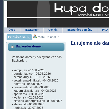
Úvod
Backorder
Cenník
Expirujúce domény
FAQ
Prihlásiť sa!
Máte už účet ?
Ľutujeme ale da
Backorder domén
Posledné domény odchytené cez náš
Backorder :
- kempuj.sk - 07.08.2026
- penziontatry.sk - 06.08.2026
- zemnevruty.sk - 05.08.2026
- veterinarnaklinika.sk - 04.08.2026
- potrat.sk - 04.08.2026
- homestudio.sk - 04.08.2026
- kadernickysalon.sk - 04.08.2026
- sperkar.sk - 03.08.2026
- welten.sk - 02.08.2026
- slovenskaenergetika.sk - 01.08.2026
- kladivo.sk - 01.08.2026
- herbia.sk - 31.07.2026