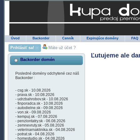
Úvod
Backorder
Cenník
Expirujúce domény
FAQ
Prihlásiť sa!
Máte už účet ?
Ľutujeme ale da
Backorder domén
Posledné domény odchytené cez náš
Backorder :
- csg.sk - 10.08.2026
- prava.sk - 10.08.2026
- udrzbahrobov.sk - 10.08.2026
- finporadca.sk - 10.08.2026
- autodielne.sk - 09.08.2026
- von.sk - 09.08.2026
- kempuj.sk - 07.08.2026
- penziontatry.sk - 06.08.2026
- zemnevruty.sk - 05.08.2026
- veterinarnaklinika.sk - 04.08.2026
- potrat.sk - 04.08.2026
- homestudio.sk - 04.08.2026