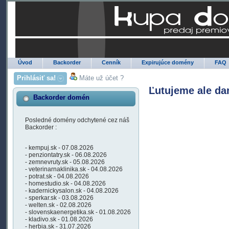
Úvod
Backorder
Cenník
Expirujúce domény
FAQ
Prihlásiť sa!
Máte už účet ?
Ľutujeme ale da
Backorder domén
Posledné domény odchytené cez náš
Backorder :
- kempuj.sk - 07.08.2026
- penziontatry.sk - 06.08.2026
- zemnevruty.sk - 05.08.2026
- veterinarnaklinika.sk - 04.08.2026
- potrat.sk - 04.08.2026
- homestudio.sk - 04.08.2026
- kadernickysalon.sk - 04.08.2026
- sperkar.sk - 03.08.2026
- welten.sk - 02.08.2026
- slovenskaenergetika.sk - 01.08.2026
- kladivo.sk - 01.08.2026
- herbia.sk - 31.07.2026