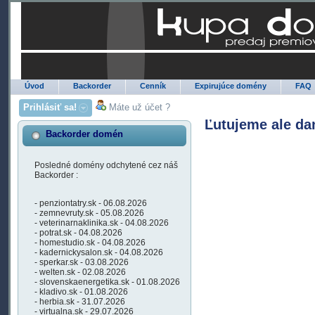
Úvod
Backorder
Cenník
Expirujúce domény
FAQ
Prihlásiť sa!
Máte už účet ?
Ľutujeme ale da
Backorder domén
Posledné domény odchytené cez náš
Backorder :
- penziontatry.sk - 06.08.2026
- zemnevruty.sk - 05.08.2026
- veterinarnaklinika.sk - 04.08.2026
- potrat.sk - 04.08.2026
- homestudio.sk - 04.08.2026
- kadernickysalon.sk - 04.08.2026
- sperkar.sk - 03.08.2026
- welten.sk - 02.08.2026
- slovenskaenergetika.sk - 01.08.2026
- kladivo.sk - 01.08.2026
- herbia.sk - 31.07.2026
- virtualna.sk - 29.07.2026