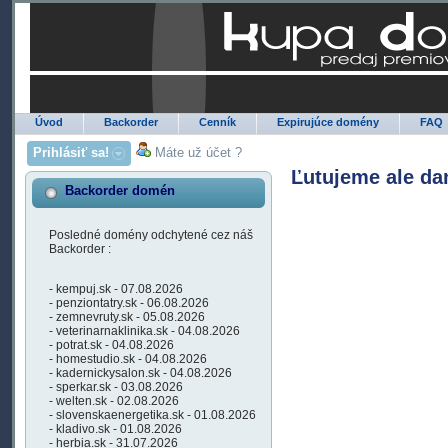
Úvod
Backorder
Cenník
Expirujúce domény
FAQ
Prihlásiť sa!
Máte už účet ?
Ľutujeme ale da
Backorder domén
Posledné domény odchytené cez náš
Backorder :
- kempuj.sk - 07.08.2026
- penziontatry.sk - 06.08.2026
- zemnevruty.sk - 05.08.2026
- veterinarnaklinika.sk - 04.08.2026
- potrat.sk - 04.08.2026
- homestudio.sk - 04.08.2026
- kadernickysalon.sk - 04.08.2026
- sperkar.sk - 03.08.2026
- welten.sk - 02.08.2026
- slovenskaenergetika.sk - 01.08.2026
- kladivo.sk - 01.08.2026
- herbia.sk - 31.07.2026