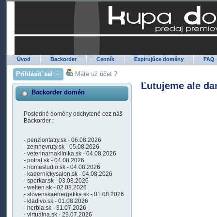
Úvod
Backorder
Cenník
Expirujúce domény
FAQ
Prihlásiť sa!
Máte už účet ?
Ľutujeme ale da
Backorder domén
Posledné domény odchytené cez náš
Backorder :
- penziontatry.sk - 06.08.2026
- zemnevruty.sk - 05.08.2026
- veterinarnaklinika.sk - 04.08.2026
- potrat.sk - 04.08.2026
- homestudio.sk - 04.08.2026
- kadernickysalon.sk - 04.08.2026
- sperkar.sk - 03.08.2026
- welten.sk - 02.08.2026
- slovenskaenergetika.sk - 01.08.2026
- kladivo.sk - 01.08.2026
- herbia.sk - 31.07.2026
- virtualna.sk - 29.07.2026