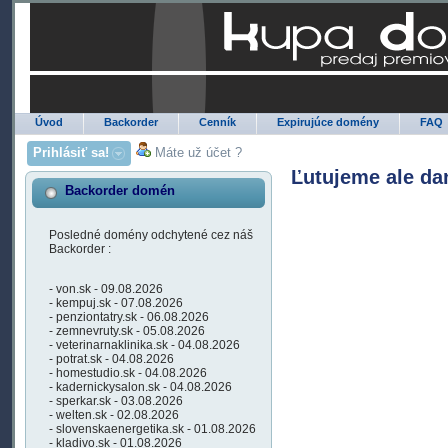
Úvod
Backorder
Cenník
Expirujúce domény
FAQ
Prihlásiť sa!
Máte už účet ?
Ľutujeme ale da
Backorder domén
Posledné domény odchytené cez náš
Backorder :
- von.sk - 09.08.2026
- kempuj.sk - 07.08.2026
- penziontatry.sk - 06.08.2026
- zemnevruty.sk - 05.08.2026
- veterinarnaklinika.sk - 04.08.2026
- potrat.sk - 04.08.2026
- homestudio.sk - 04.08.2026
- kadernickysalon.sk - 04.08.2026
- sperkar.sk - 03.08.2026
- welten.sk - 02.08.2026
- slovenskaenergetika.sk - 01.08.2026
- kladivo.sk - 01.08.2026