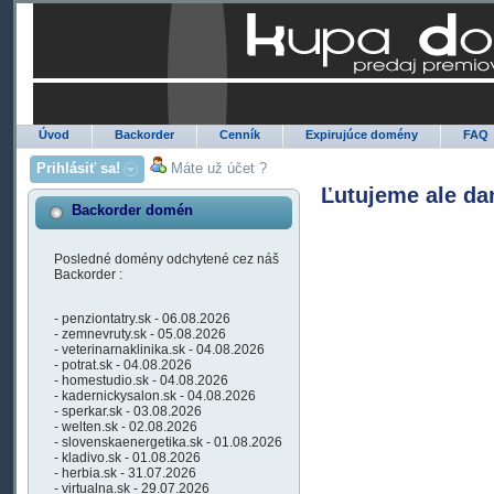
Úvod
Backorder
Cenník
Expirujúce domény
FAQ
Prihlásiť sa!
Máte už účet ?
Ľutujeme ale da
Backorder domén
Posledné domény odchytené cez náš
Backorder :
- penziontatry.sk - 06.08.2026
- zemnevruty.sk - 05.08.2026
- veterinarnaklinika.sk - 04.08.2026
- potrat.sk - 04.08.2026
- homestudio.sk - 04.08.2026
- kadernickysalon.sk - 04.08.2026
- sperkar.sk - 03.08.2026
- welten.sk - 02.08.2026
- slovenskaenergetika.sk - 01.08.2026
- kladivo.sk - 01.08.2026
- herbia.sk - 31.07.2026
- virtualna.sk - 29.07.2026