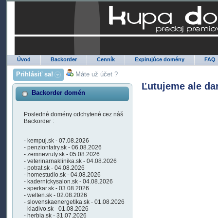
Úvod
Backorder
Cenník
Expirujúce domény
FAQ
Prihlásiť sa!
Máte už účet ?
Ľutujeme ale da
Backorder domén
Posledné domény odchytené cez náš
Backorder :
- kempuj.sk - 07.08.2026
- penziontatry.sk - 06.08.2026
- zemnevruty.sk - 05.08.2026
- veterinarnaklinika.sk - 04.08.2026
- potrat.sk - 04.08.2026
- homestudio.sk - 04.08.2026
- kadernickysalon.sk - 04.08.2026
- sperkar.sk - 03.08.2026
- welten.sk - 02.08.2026
- slovenskaenergetika.sk - 01.08.2026
- kladivo.sk - 01.08.2026
- herbia.sk - 31.07.2026