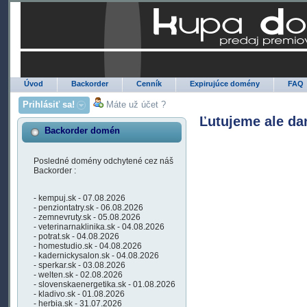
Úvod
Backorder
Cenník
Expirujúce domény
FAQ
Prihlásiť sa!
Máte už účet ?
Ľutujeme ale da
Backorder domén
Posledné domény odchytené cez náš
Backorder :
- kempuj.sk - 07.08.2026
- penziontatry.sk - 06.08.2026
- zemnevruty.sk - 05.08.2026
- veterinarnaklinika.sk - 04.08.2026
- potrat.sk - 04.08.2026
- homestudio.sk - 04.08.2026
- kadernickysalon.sk - 04.08.2026
- sperkar.sk - 03.08.2026
- welten.sk - 02.08.2026
- slovenskaenergetika.sk - 01.08.2026
- kladivo.sk - 01.08.2026
- herbia.sk - 31.07.2026