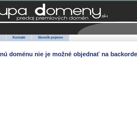
Q
Kontakt
Slovník pojmov
anú doménu nie je možné objednať na backorde