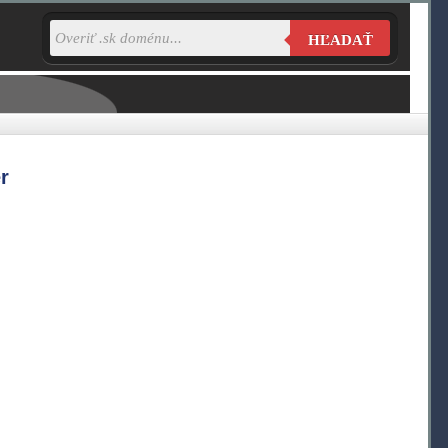
HĽADAŤ
r