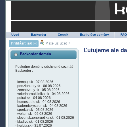
Úvod
Backorder
Cenník
Expirujúce domény
FA
Prihlásiť sa!
Máte už účet ?
Ľutujeme ale d
Backorder domén
Posledné domény odchytené cez náš
Backorder :
- kempuj.sk - 07.08.2026
- penziontatry.sk - 06.08.2026
- zemnevruty.sk - 05.08.2026
- veterinarnaklinika.sk - 04.08.2026
- potrat.sk - 04.08.2026
- homestudio.sk - 04.08.2026
- kadernickysalon.sk - 04.08.2026
- sperkar.sk - 03.08.2026
- welten.sk - 02.08.2026
- slovenskaenergetika.sk - 01.08.2026
- kladivo.sk - 01.08.2026
- herbia.sk - 31.07.2026