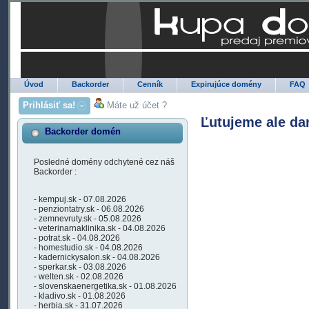
Úvod
Backorder
Cenník
Expirujúce domény
FAQ
Prihlásiť sa!
Máte už účet ?
Ľutujeme ale da
Backorder domén
Posledné domény odchytené cez náš
Backorder :
- kempuj.sk - 07.08.2026
- penziontatry.sk - 06.08.2026
- zemnevruty.sk - 05.08.2026
- veterinarnaklinika.sk - 04.08.2026
- potrat.sk - 04.08.2026
- homestudio.sk - 04.08.2026
- kadernickysalon.sk - 04.08.2026
- sperkar.sk - 03.08.2026
- welten.sk - 02.08.2026
- slovenskaenergetika.sk - 01.08.2026
- kladivo.sk - 01.08.2026
- herbia.sk - 31.07.2026