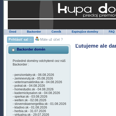
Úvod
Backorder
Cenník
Expirujúce domény
FAQ
Prihlásiť sa!
Máte už účet ?
Ľutujeme ale da
Backorder domén
Posledné domény odchytené cez náš
Backorder :
- penziontatry.sk - 06.08.2026
- zemnevruty.sk - 05.08.2026
- veterinarnaklinika.sk - 04.08.2026
- potrat.sk - 04.08.2026
- homestudio.sk - 04.08.2026
- kadernickysalon.sk - 04.08.2026
- sperkar.sk - 03.08.2026
- welten.sk - 02.08.2026
- slovenskaenergetika.sk - 01.08.2026
- kladivo.sk - 01.08.2026
- herbia.sk - 31.07.2026
- virtualna.sk - 29.07.2026