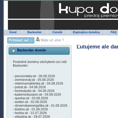
Úvod
Backorder
Cenník
Expirujúce domény
FAQ
Prihlásiť sa!
Máte už účet ?
Ľutujeme ale da
Backorder domén
Posledné domény odchytené cez náš
Backorder :
- penziontatry.sk - 06.08.2026
- zemnevruty.sk - 05.08.2026
- veterinarnaklinika.sk - 04.08.2026
- potrat.sk - 04.08.2026
- homestudio.sk - 04.08.2026
- kadernickysalon.sk - 04.08.2026
- sperkar.sk - 03.08.2026
- welten.sk - 02.08.2026
- slovenskaenergetika.sk - 01.08.2026
- kladivo.sk - 01.08.2026
- herbia.sk - 31.07.2026
- virtualna.sk - 29.07.2026