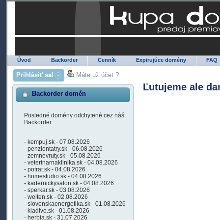
Úvod
Backorder
Cenník
Expirujúce domény
FAQ
Prihlásiť sa!
Máte už účet ?
Ľutujeme ale da
Backorder domén
Posledné domény odchytené cez náš
Backorder :
- kempuj.sk - 07.08.2026
- penziontatry.sk - 06.08.2026
- zemnevruty.sk - 05.08.2026
- veterinarnaklinika.sk - 04.08.2026
- potrat.sk - 04.08.2026
- homestudio.sk - 04.08.2026
- kadernickysalon.sk - 04.08.2026
- sperkar.sk - 03.08.2026
- welten.sk - 02.08.2026
- slovenskaenergetika.sk - 01.08.2026
- kladivo.sk - 01.08.2026
- herbia.sk - 31.07.2026