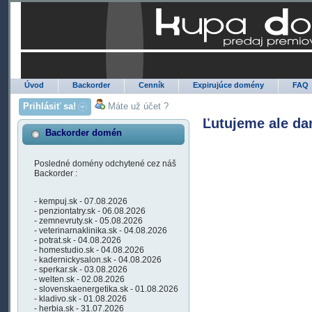
Úvod
Backorder
Cenník
Expirujúce domény
FAQ
Prihlásiť sa!
Máte už účet ?
Ľutujeme ale da
Backorder domén
Posledné domény odchytené cez náš
Backorder :
- kempuj.sk - 07.08.2026
- penziontatry.sk - 06.08.2026
- zemnevruty.sk - 05.08.2026
- veterinarnaklinika.sk - 04.08.2026
- potrat.sk - 04.08.2026
- homestudio.sk - 04.08.2026
- kadernickysalon.sk - 04.08.2026
- sperkar.sk - 03.08.2026
- welten.sk - 02.08.2026
- slovenskaenergetika.sk - 01.08.2026
- kladivo.sk - 01.08.2026
- herbia.sk - 31.07.2026