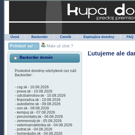
Úvod
Backorder
Cenník
Expirujúce domény
FAQ
Prihlásiť sa!
Máte už účet ?
Ľutujeme ale da
Backorder domén
Posledné domény odchytené cez náš
Backorder :
- csg.sk - 10.08.2026
- prava.sk - 10.08.2026
- udrzbahrobov.sk - 10.08.2026
- finporadca.sk - 10.08.2026
- autodielne.sk - 09.08.2026
- von.sk - 09.08.2026
- kempuj.sk - 07.08.2026
- penziontatry.sk - 06.08.2026
- zemnevruty.sk - 05.08.2026
- veterinarnaklinika.sk - 04.08.2026
- potrat.sk - 04.08.2026
- homestudio.sk - 04.08.2026