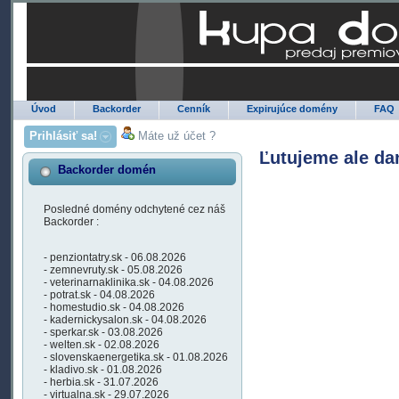
Úvod
Backorder
Cenník
Expirujúce domény
FAQ
Prihlásiť sa!
Máte už účet ?
Ľutujeme ale da
Backorder domén
Posledné domény odchytené cez náš
Backorder :
- penziontatry.sk - 06.08.2026
- zemnevruty.sk - 05.08.2026
- veterinarnaklinika.sk - 04.08.2026
- potrat.sk - 04.08.2026
- homestudio.sk - 04.08.2026
- kadernickysalon.sk - 04.08.2026
- sperkar.sk - 03.08.2026
- welten.sk - 02.08.2026
- slovenskaenergetika.sk - 01.08.2026
- kladivo.sk - 01.08.2026
- herbia.sk - 31.07.2026
- virtualna.sk - 29.07.2026