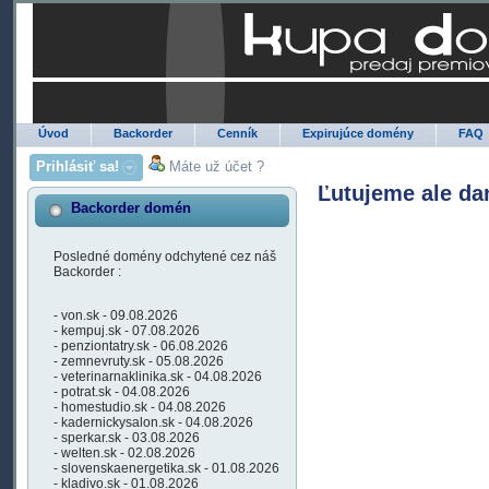
Úvod
Backorder
Cenník
Expirujúce domény
FAQ
Prihlásiť sa!
Máte už účet ?
Ľutujeme ale da
Backorder domén
Posledné domény odchytené cez náš
Backorder :
- von.sk - 09.08.2026
- kempuj.sk - 07.08.2026
- penziontatry.sk - 06.08.2026
- zemnevruty.sk - 05.08.2026
- veterinarnaklinika.sk - 04.08.2026
- potrat.sk - 04.08.2026
- homestudio.sk - 04.08.2026
- kadernickysalon.sk - 04.08.2026
- sperkar.sk - 03.08.2026
- welten.sk - 02.08.2026
- slovenskaenergetika.sk - 01.08.2026
- kladivo.sk - 01.08.2026