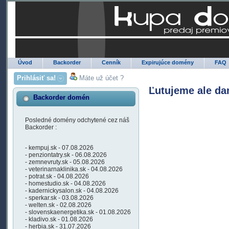
Úvod
Backorder
Cenník
Expirujúce domény
FAQ
Prihlásiť sa!
Máte už účet ?
Ľutujeme ale da
Backorder domén
Posledné domény odchytené cez náš
Backorder :
- kempuj.sk - 07.08.2026
- penziontatry.sk - 06.08.2026
- zemnevruty.sk - 05.08.2026
- veterinarnaklinika.sk - 04.08.2026
- potrat.sk - 04.08.2026
- homestudio.sk - 04.08.2026
- kadernickysalon.sk - 04.08.2026
- sperkar.sk - 03.08.2026
- welten.sk - 02.08.2026
- slovenskaenergetika.sk - 01.08.2026
- kladivo.sk - 01.08.2026
- herbia.sk - 31.07.2026