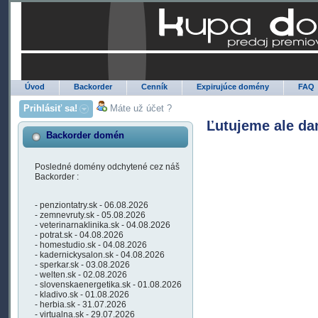
Úvod
Backorder
Cenník
Expirujúce domény
FAQ
Prihlásiť sa!
Máte už účet ?
Ľutujeme ale da
Backorder domén
Posledné domény odchytené cez náš
Backorder :
- penziontatry.sk - 06.08.2026
- zemnevruty.sk - 05.08.2026
- veterinarnaklinika.sk - 04.08.2026
- potrat.sk - 04.08.2026
- homestudio.sk - 04.08.2026
- kadernickysalon.sk - 04.08.2026
- sperkar.sk - 03.08.2026
- welten.sk - 02.08.2026
- slovenskaenergetika.sk - 01.08.2026
- kladivo.sk - 01.08.2026
- herbia.sk - 31.07.2026
- virtualna.sk - 29.07.2026