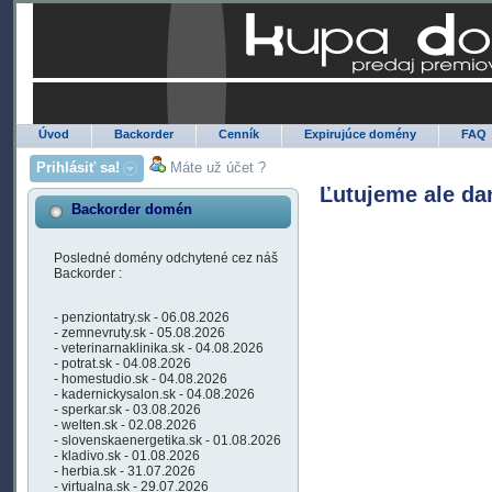
Úvod
Backorder
Cenník
Expirujúce domény
FAQ
Prihlásiť sa!
Máte už účet ?
Ľutujeme ale da
Backorder domén
Posledné domény odchytené cez náš
Backorder :
- penziontatry.sk - 06.08.2026
- zemnevruty.sk - 05.08.2026
- veterinarnaklinika.sk - 04.08.2026
- potrat.sk - 04.08.2026
- homestudio.sk - 04.08.2026
- kadernickysalon.sk - 04.08.2026
- sperkar.sk - 03.08.2026
- welten.sk - 02.08.2026
- slovenskaenergetika.sk - 01.08.2026
- kladivo.sk - 01.08.2026
- herbia.sk - 31.07.2026
- virtualna.sk - 29.07.2026