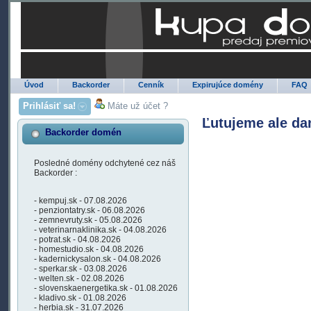
Úvod
Backorder
Cenník
Expirujúce domény
FAQ
Prihlásiť sa!
Máte už účet ?
Ľutujeme ale da
Backorder domén
Posledné domény odchytené cez náš
Backorder :
- kempuj.sk - 07.08.2026
- penziontatry.sk - 06.08.2026
- zemnevruty.sk - 05.08.2026
- veterinarnaklinika.sk - 04.08.2026
- potrat.sk - 04.08.2026
- homestudio.sk - 04.08.2026
- kadernickysalon.sk - 04.08.2026
- sperkar.sk - 03.08.2026
- welten.sk - 02.08.2026
- slovenskaenergetika.sk - 01.08.2026
- kladivo.sk - 01.08.2026
- herbia.sk - 31.07.2026