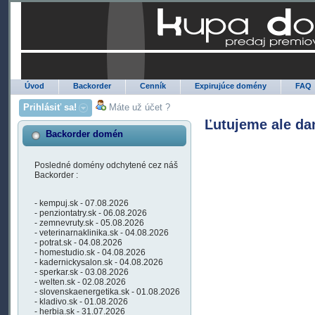
Úvod
Backorder
Cenník
Expirujúce domény
FAQ
Prihlásiť sa!
Máte už účet ?
Ľutujeme ale da
Backorder domén
Posledné domény odchytené cez náš
Backorder :
- kempuj.sk - 07.08.2026
- penziontatry.sk - 06.08.2026
- zemnevruty.sk - 05.08.2026
- veterinarnaklinika.sk - 04.08.2026
- potrat.sk - 04.08.2026
- homestudio.sk - 04.08.2026
- kadernickysalon.sk - 04.08.2026
- sperkar.sk - 03.08.2026
- welten.sk - 02.08.2026
- slovenskaenergetika.sk - 01.08.2026
- kladivo.sk - 01.08.2026
- herbia.sk - 31.07.2026