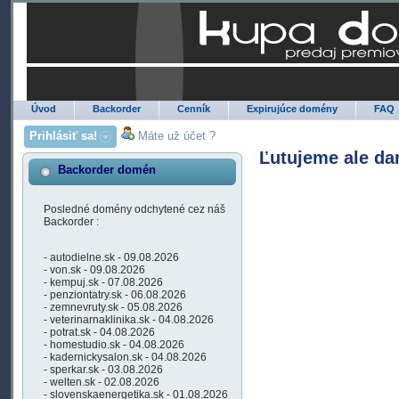
Úvod
Backorder
Cenník
Expirujúce domény
FAQ
Prihlásiť sa!
Máte už účet ?
Ľutujeme ale da
Backorder domén
Posledné domény odchytené cez náš
Backorder :
- autodielne.sk - 09.08.2026
- von.sk - 09.08.2026
- kempuj.sk - 07.08.2026
- penziontatry.sk - 06.08.2026
- zemnevruty.sk - 05.08.2026
- veterinarnaklinika.sk - 04.08.2026
- potrat.sk - 04.08.2026
- homestudio.sk - 04.08.2026
- kadernickysalon.sk - 04.08.2026
- sperkar.sk - 03.08.2026
- welten.sk - 02.08.2026
- slovenskaenergetika.sk - 01.08.2026