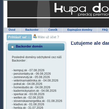
Úvod
Backorder
Cenník
Expirujúce domény
FAQ
Prihlásiť sa!
Máte už účet ?
Ľutujeme ale da
Backorder domén
Posledné domény odchytené cez náš
Backorder :
- kempuj.sk - 07.08.2026
- penziontatry.sk - 06.08.2026
- zemnevruty.sk - 05.08.2026
- veterinarnaklinika.sk - 04.08.2026
- potrat.sk - 04.08.2026
- homestudio.sk - 04.08.2026
- kadernickysalon.sk - 04.08.2026
- sperkar.sk - 03.08.2026
- welten.sk - 02.08.2026
- slovenskaenergetika.sk - 01.08.2026
- kladivo.sk - 01.08.2026
- herbia.sk - 31.07.2026