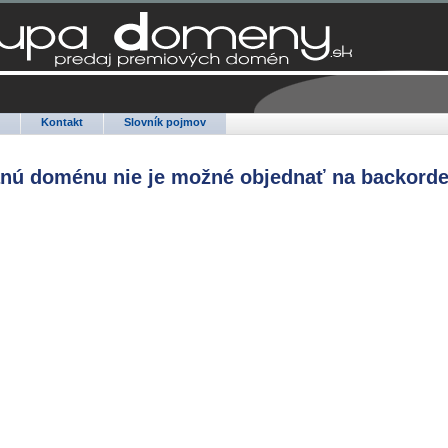
Q
Kontakt
Slovník pojmov
anú doménu nie je možné objednať na backorde