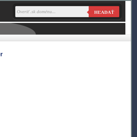
HĽADAŤ
r