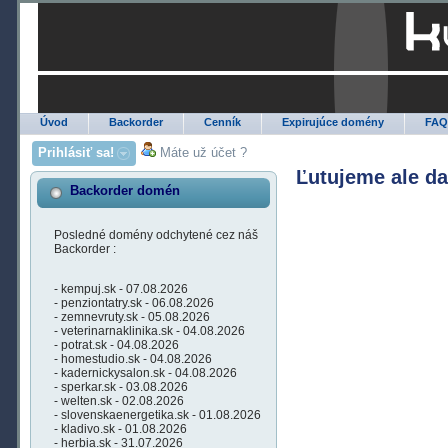
Úvod
Backorder
Cenník
Expirujúce domény
FA
Prihlásiť sa!
Máte už účet ?
Ľutujeme ale d
Backorder domén
Posledné domény odchytené cez náš
Backorder :
- kempuj.sk - 07.08.2026
- penziontatry.sk - 06.08.2026
- zemnevruty.sk - 05.08.2026
- veterinarnaklinika.sk - 04.08.2026
- potrat.sk - 04.08.2026
- homestudio.sk - 04.08.2026
- kadernickysalon.sk - 04.08.2026
- sperkar.sk - 03.08.2026
- welten.sk - 02.08.2026
- slovenskaenergetika.sk - 01.08.2026
- kladivo.sk - 01.08.2026
- herbia.sk - 31.07.2026