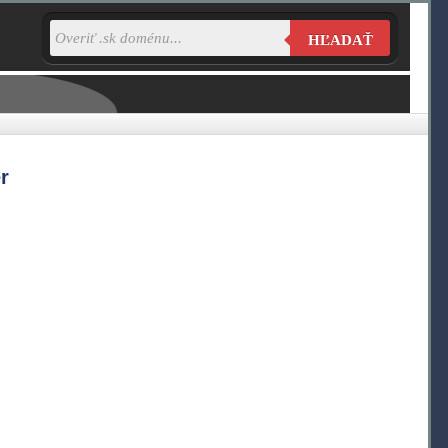
HĽADAŤ
r