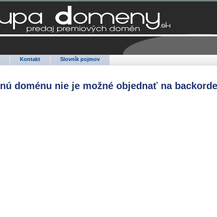
Q
Kontakt
Slovník pojmov
anú doménu nie je možné objednať na backorde