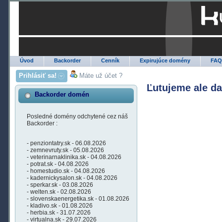
Úvod
Backorder
Cenník
Expirujúce domény
FA
Prihlásiť sa!
Máte už účet ?
Ľutujeme ale d
Backorder domén
Posledné domény odchytené cez náš
Backorder :
- penziontatry.sk - 06.08.2026
- zemnevruty.sk - 05.08.2026
- veterinarnaklinika.sk - 04.08.2026
- potrat.sk - 04.08.2026
- homestudio.sk - 04.08.2026
- kadernickysalon.sk - 04.08.2026
- sperkar.sk - 03.08.2026
- welten.sk - 02.08.2026
- slovenskaenergetika.sk - 01.08.2026
- kladivo.sk - 01.08.2026
- herbia.sk - 31.07.2026
- virtualna.sk - 29.07.2026