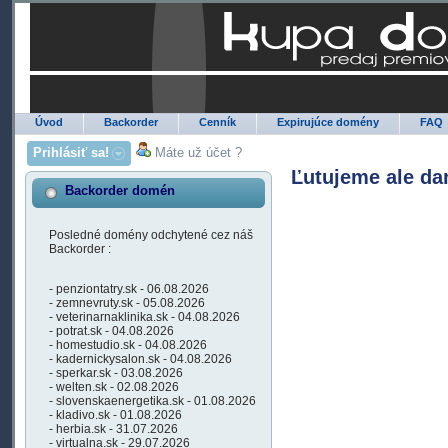
Úvod
Backorder
Cenník
Expirujúce domény
FAQ
Prihlásiť sa!
Máte už účet ?
Ľutujeme ale da
Backorder domén
Posledné domény odchytené cez náš
Backorder :
- penziontatry.sk - 06.08.2026
- zemnevruty.sk - 05.08.2026
- veterinarnaklinika.sk - 04.08.2026
- potrat.sk - 04.08.2026
- homestudio.sk - 04.08.2026
- kadernickysalon.sk - 04.08.2026
- sperkar.sk - 03.08.2026
- welten.sk - 02.08.2026
- slovenskaenergetika.sk - 01.08.2026
- kladivo.sk - 01.08.2026
- herbia.sk - 31.07.2026
- virtualna.sk - 29.07.2026