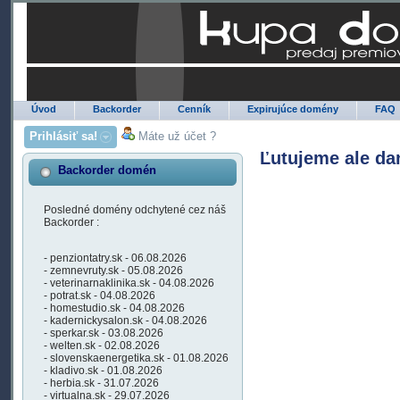
Úvod
Backorder
Cenník
Expirujúce domény
FAQ
Prihlásiť sa!
Máte už účet ?
Ľutujeme ale da
Backorder domén
Posledné domény odchytené cez náš
Backorder :
- penziontatry.sk - 06.08.2026
- zemnevruty.sk - 05.08.2026
- veterinarnaklinika.sk - 04.08.2026
- potrat.sk - 04.08.2026
- homestudio.sk - 04.08.2026
- kadernickysalon.sk - 04.08.2026
- sperkar.sk - 03.08.2026
- welten.sk - 02.08.2026
- slovenskaenergetika.sk - 01.08.2026
- kladivo.sk - 01.08.2026
- herbia.sk - 31.07.2026
- virtualna.sk - 29.07.2026