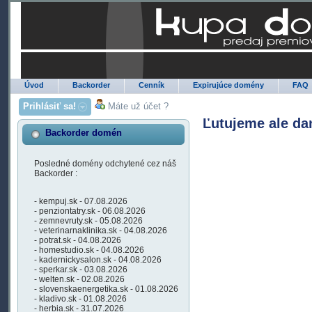
Úvod
Backorder
Cenník
Expirujúce domény
FAQ
Prihlásiť sa!
Máte už účet ?
Ľutujeme ale da
Backorder domén
Posledné domény odchytené cez náš
Backorder :
- kempuj.sk - 07.08.2026
- penziontatry.sk - 06.08.2026
- zemnevruty.sk - 05.08.2026
- veterinarnaklinika.sk - 04.08.2026
- potrat.sk - 04.08.2026
- homestudio.sk - 04.08.2026
- kadernickysalon.sk - 04.08.2026
- sperkar.sk - 03.08.2026
- welten.sk - 02.08.2026
- slovenskaenergetika.sk - 01.08.2026
- kladivo.sk - 01.08.2026
- herbia.sk - 31.07.2026