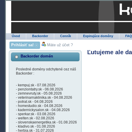
Úvod
Backorder
Cenník
Expirujúce domény
FA
Prihlásiť sa!
Máte už účet ?
Ľutujeme ale d
Backorder domén
Posledné domény odchytené cez náš
Backorder :
- kempuj.sk - 07.08.2026
- penziontatry.sk - 06.08.2026
- zemnevruty.sk - 05.08.2026
- veterinarnaklinika.sk - 04.08.2026
- potrat.sk - 04.08.2026
- homestudio.sk - 04.08.2026
- kadernickysalon.sk - 04.08.2026
- sperkar.sk - 03.08.2026
- welten.sk - 02.08.2026
- slovenskaenergetika.sk - 01.08.2026
- kladivo.sk - 01.08.2026
- herbia.sk - 31.07.2026