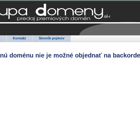
Q
Kontakt
Slovník pojmov
anú doménu nie je možné objednať na backorde