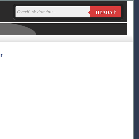
HĽADAŤ
r