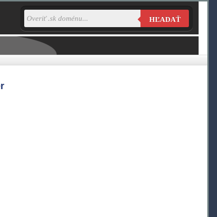
HĽADAŤ
r