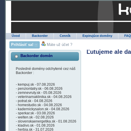
Úvod
Backorder
Cenník
Expirujúce domény
FA
Prihlásiť sa!
Máte už účet ?
Ľutujeme ale d
Backorder domén
Posledné domény odchytené cez náš
Backorder :
- kempuj.sk - 07.08.2026
- penziontatry.sk - 06.08.2026
- zemnevruty.sk - 05.08.2026
- veterinarnaklinika.sk - 04.08.2026
- potrat.sk - 04.08.2026
- homestudio.sk - 04.08.2026
- kadernickysalon.sk - 04.08.2026
- sperkar.sk - 03.08.2026
- welten.sk - 02.08.2026
- slovenskaenergetika.sk - 01.08.2026
- kladivo.sk - 01.08.2026
- herbia.sk - 31.07.2026