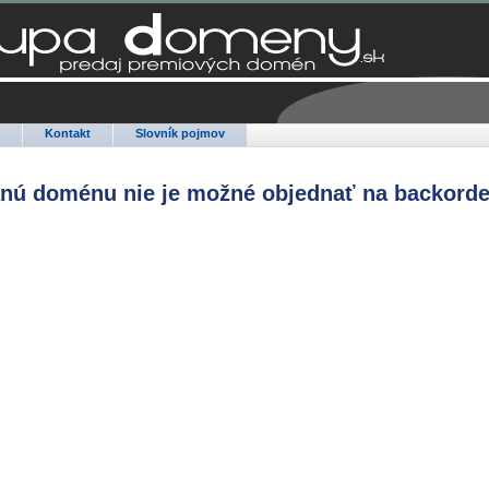
Q
Kontakt
Slovník pojmov
anú doménu nie je možné objednať na backorde