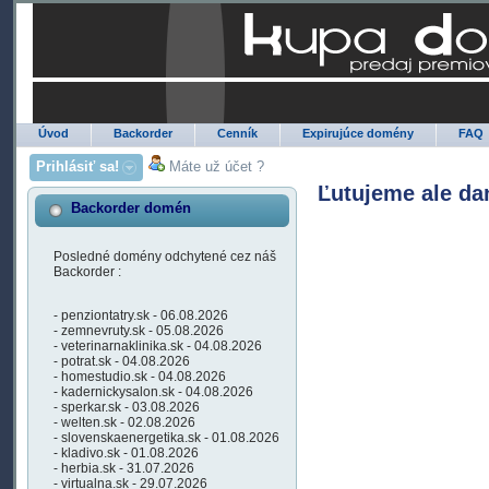
Úvod
Backorder
Cenník
Expirujúce domény
FAQ
Prihlásiť sa!
Máte už účet ?
Ľutujeme ale da
Backorder domén
Posledné domény odchytené cez náš
Backorder :
- penziontatry.sk - 06.08.2026
- zemnevruty.sk - 05.08.2026
- veterinarnaklinika.sk - 04.08.2026
- potrat.sk - 04.08.2026
- homestudio.sk - 04.08.2026
- kadernickysalon.sk - 04.08.2026
- sperkar.sk - 03.08.2026
- welten.sk - 02.08.2026
- slovenskaenergetika.sk - 01.08.2026
- kladivo.sk - 01.08.2026
- herbia.sk - 31.07.2026
- virtualna.sk - 29.07.2026