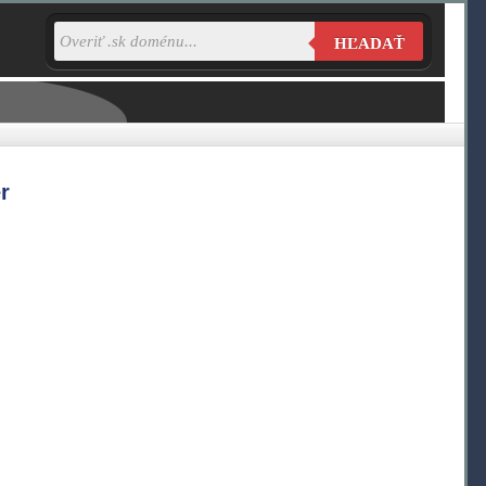
HĽADAŤ
r