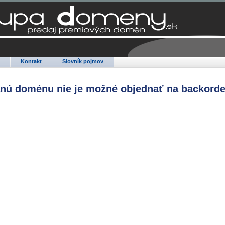
Q
Kontakt
Slovník pojmov
anú doménu nie je možné objednať na backorde