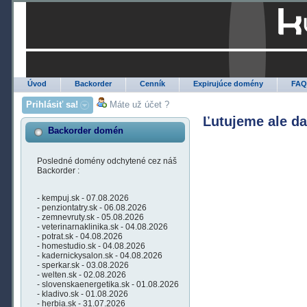
Úvod
Backorder
Cenník
Expirujúce domény
FA
Prihlásiť sa!
Máte už účet ?
Ľutujeme ale d
Backorder domén
Posledné domény odchytené cez náš
Backorder :
- kempuj.sk - 07.08.2026
- penziontatry.sk - 06.08.2026
- zemnevruty.sk - 05.08.2026
- veterinarnaklinika.sk - 04.08.2026
- potrat.sk - 04.08.2026
- homestudio.sk - 04.08.2026
- kadernickysalon.sk - 04.08.2026
- sperkar.sk - 03.08.2026
- welten.sk - 02.08.2026
- slovenskaenergetika.sk - 01.08.2026
- kladivo.sk - 01.08.2026
- herbia.sk - 31.07.2026