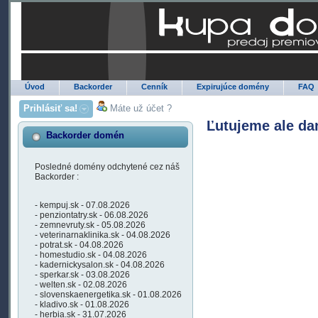
Úvod
Backorder
Cenník
Expirujúce domény
FAQ
Prihlásiť sa!
Máte už účet ?
Ľutujeme ale da
Backorder domén
Posledné domény odchytené cez náš
Backorder :
- kempuj.sk - 07.08.2026
- penziontatry.sk - 06.08.2026
- zemnevruty.sk - 05.08.2026
- veterinarnaklinika.sk - 04.08.2026
- potrat.sk - 04.08.2026
- homestudio.sk - 04.08.2026
- kadernickysalon.sk - 04.08.2026
- sperkar.sk - 03.08.2026
- welten.sk - 02.08.2026
- slovenskaenergetika.sk - 01.08.2026
- kladivo.sk - 01.08.2026
- herbia.sk - 31.07.2026