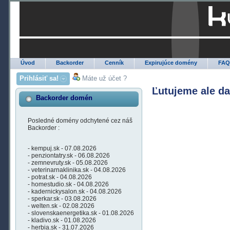
Úvod
Backorder
Cenník
Expirujúce domény
FA
Prihlásiť sa!
Máte už účet ?
Ľutujeme ale d
Backorder domén
Posledné domény odchytené cez náš
Backorder :
- kempuj.sk - 07.08.2026
- penziontatry.sk - 06.08.2026
- zemnevruty.sk - 05.08.2026
- veterinarnaklinika.sk - 04.08.2026
- potrat.sk - 04.08.2026
- homestudio.sk - 04.08.2026
- kadernickysalon.sk - 04.08.2026
- sperkar.sk - 03.08.2026
- welten.sk - 02.08.2026
- slovenskaenergetika.sk - 01.08.2026
- kladivo.sk - 01.08.2026
- herbia.sk - 31.07.2026