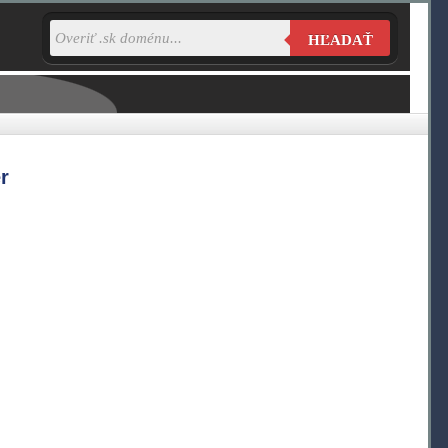
HĽADAŤ
r