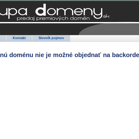
Q
Kontakt
Slovník pojmov
anú doménu nie je možné objednať na backorde