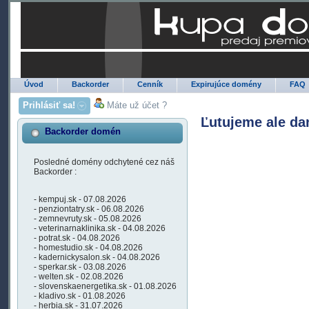
Úvod
Backorder
Cenník
Expirujúce domény
FAQ
Prihlásiť sa!
Máte už účet ?
Ľutujeme ale da
Backorder domén
Posledné domény odchytené cez náš
Backorder :
- kempuj.sk - 07.08.2026
- penziontatry.sk - 06.08.2026
- zemnevruty.sk - 05.08.2026
- veterinarnaklinika.sk - 04.08.2026
- potrat.sk - 04.08.2026
- homestudio.sk - 04.08.2026
- kadernickysalon.sk - 04.08.2026
- sperkar.sk - 03.08.2026
- welten.sk - 02.08.2026
- slovenskaenergetika.sk - 01.08.2026
- kladivo.sk - 01.08.2026
- herbia.sk - 31.07.2026